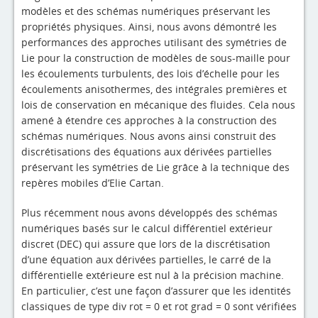
4evLab
modèles et des schémas numériques préservant les
propriétés physiques. Ainsi, nous avons démontré les
RUPEElab
performances des approches utilisant des symétries de
Lie pour la construction de modèles de sous-maille pour
Expertises
les écoulements turbulents, des lois d’échelle pour les
écoulements anisothermes, des intégrales premières et
Master - Doctorat
lois de conservation en mécanique des fluides. Cela nous
amené à étendre ces approches à la construction des
Annuaire
schémas numériques. Nous avons ainsi construit des
Intranet
discrétisations des équations aux dérivées partielles
préservant les symétries de Lie grâce à la technique des
Actualités
repères mobiles d’Elie Cartan.
Plus récemment nous avons développés des schémas
numériques basés sur le calcul différentiel extérieur
discret (DEC) qui assure que lors de la discrétisation
d’une équation aux dérivées partielles, le carré de la
différentielle extérieure est nul à la précision machine.
En particulier, c’est une façon d’assurer que les identités
classiques de type div rot = 0 et rot grad = 0 sont vérifiées