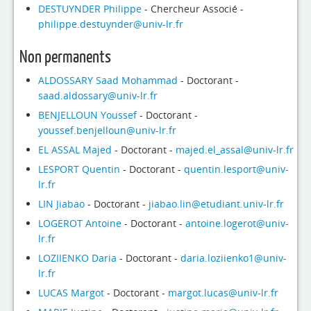
DESTUYNDER Philippe
- Chercheur Associé -
philippe.destuynder@univ-lr.fr
Non permanents
ALDOSSARY Saad Mohammad
- Doctorant -
saad.aldossary@univ-lr.fr
BENJELLOUN Youssef
- Doctorant -
youssef.benjelloun@univ-lr.fr
EL ASSAL Majed
- Doctorant -
majed.el_assal@univ-lr.fr
LESPORT Quentin
- Doctorant -
quentin.lesport@univ-
lr.fr
LIN Jiabao
- Doctorant -
jiabao.lin@etudiant.univ-lr.fr
LOGEROT Antoine
- Doctorant -
antoine.logerot@univ-
lr.fr
LOZIIENKO Daria
- Doctorant -
daria.loziienko1@univ-
lr.fr
LUCAS Margot
- Doctorant -
margot.lucas@univ-lr.fr