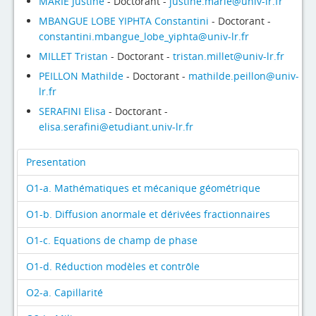
MARIE Justine
- Doctorant -
justine.marie@univ-lr.fr
MBANGUE LOBE YIPHTA Constantini
- Doctorant -
constantini.mbangue_lobe_yiphta@univ-lr.fr
MILLET Tristan
- Doctorant -
tristan.millet@univ-lr.fr
PEILLON Mathilde
- Doctorant -
mathilde.peillon@univ-
lr.fr
SERAFINI Elisa
- Doctorant -
elisa.serafini@etudiant.univ-lr.fr
Presentation
O1-a. Mathématiques et mécanique géométrique
O1-b. Diffusion anormale et dérivées fractionnaires
O1-c. Equations de champ de phase
O1-d. Réduction modèles et contrôle
O2-a. Capillarité