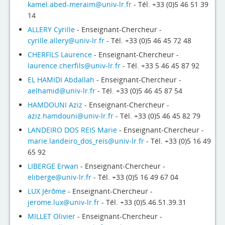
4evLab
kamel.abed-meraim@univ-lr.fr
- Tél. +33 (0)5 46 51 39
14
RUPEElab
ALLERY Cyrille
- Enseignant-Chercheur -
cyrille.allery@univ-lr.fr
- Tél. +33 (0)5 46 45 72 48
Expertises
CHERFILS Laurence
- Enseignant-Chercheur -
Master - Doctorat
laurence.cherfils@univ-lr.fr
- Tél. +33 5 46 45 87 92
EL HAMIDI Abdallah
- Enseignant-Chercheur -
Annuaire
aelhamid@univ-lr.fr
- Tél. +33 (0)5 46 45 87 54
HAMDOUNI Aziz
- Enseignant-Chercheur -
Intranet
aziz.hamdouni@univ-lr.fr
- Tél. +33 (0)5 46 45 82 79
Actualités
LANDEIRO DOS REIS Marie
- Enseignant-Chercheur -
marie.landeiro_dos_reis@univ-lr.fr
- Tél. +33 (0)5 16 49
65 92
LIBERGE Erwan
- Enseignant-Chercheur -
eliberge@univ-lr.fr
- Tél. +33 (0)5 16 49 67 04
LUX Jérôme
- Enseignant-Chercheur -
jerome.lux@univ-lr.fr
- Tél. +33 (0)5.46.51.39.31
MILLET Olivier
- Enseignant-Chercheur -