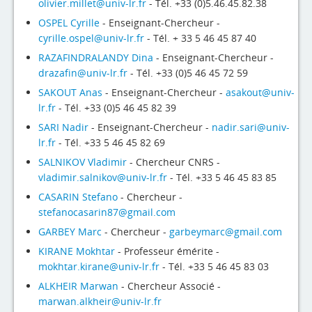
olivier.millet@univ-lr.fr
- Tél. +33 (0)5.46.45.82.38
OSPEL Cyrille
- Enseignant-Chercheur -
cyrille.ospel@univ-lr.fr
- Tél. + 33 5 46 45 87 40
RAZAFINDRALANDY Dina
- Enseignant-Chercheur -
drazafin@univ-lr.fr
- Tél. +33 (0)5 46 45 72 59
SAKOUT Anas
- Enseignant-Chercheur -
asakout@univ-
lr.fr
- Tél. +33 (0)5 46 45 82 39
SARI Nadir
- Enseignant-Chercheur -
nadir.sari@univ-
lr.fr
- Tél. +33 5 46 45 82 69
SALNIKOV Vladimir
- Chercheur CNRS -
vladimir.salnikov@univ-lr.fr
- Tél. +33 5 46 45 83 85
CASARIN Stefano
- Chercheur -
stefanocasarin87@gmail.com
GARBEY Marc
- Chercheur -
garbeymarc@gmail.com
KIRANE Mokhtar
- Professeur émérite -
mokhtar.kirane@univ-lr.fr
- Tél. +33 5 46 45 83 03
ALKHEIR Marwan
- Chercheur Associé -
marwan.alkheir@univ-lr.fr