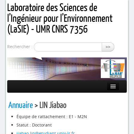
Laboratoire des Sciences de
l’Ingénieur pour l’Environnement
(LaSIE) - UMR CNRS 7356
Rechercher :
>>
Présentation
Annuaire
> LIN Jiabao
Equipes de recherche
Équipe de rattachement : E1 - M2N
Activités / Projets
Statut : Doctorant
jiabao.lin@etudiant.univ-lr.fr