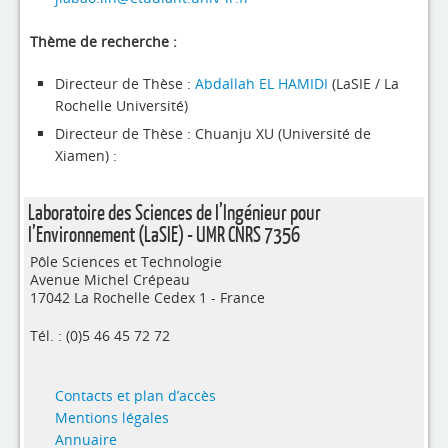
4evLab
Thème de recherche :
RUPEElab
Directeur de Thèse :
Abdallah EL HAMIDI
(LaSIE / La
Expertises
Rochelle Université)
Master - Doctorat
Directeur de Thèse : Chuanju XU (Université de
Xiamen) :
Annuaire
Laboratoire des Sciences de l’Ingénieur pour
Intranet
l’Environnement (LaSIE) - UMR CNRS 7356
Actualités
Pôle Sciences et Technologie
Avenue Michel Crépeau
17042 La Rochelle Cedex 1 - France
Tél. : (0)5 46 45 72 72
Contacts et plan d’accès
Mentions légales
Annuaire