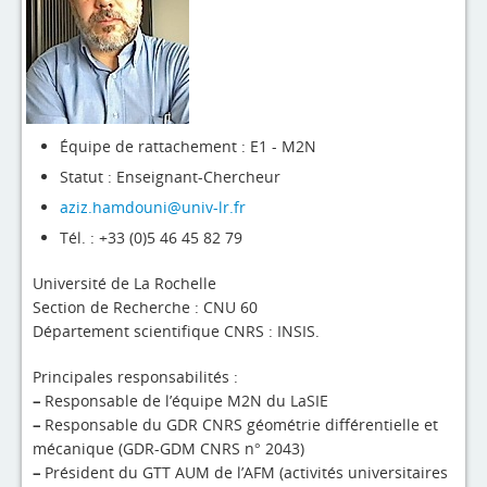
4evLab
RUPEElab
Expertises
Master - Doctorat
Équipe de rattachement : E1 - M2N
Statut : Enseignant-Chercheur
Annuaire
aziz.hamdouni@univ-lr.fr
Intranet
Tél. : +33 (0)5 46 45 82 79
Actualités
Université de La Rochelle
Section de Recherche : CNU 60
Département scientifique CNRS : INSIS.
Principales responsabilités :
–
Responsable de l’équipe M2N du LaSIE
–
Responsable du GDR CNRS géométrie différentielle et
mécanique (GDR-GDM CNRS n° 2043)
–
Président du GTT AUM de l’AFM (activités universitaires