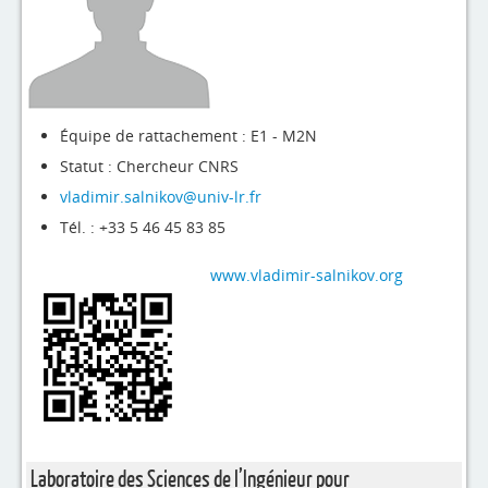
4evLab
RUPEElab
Expertises
Équipe de rattachement : E1 - M2N
Master - Doctorat
Statut : Chercheur CNRS
Annuaire
vladimir.salnikov@univ-lr.fr
Tél. : +33 5 46 45 83 85
Intranet
Actualités
www.vladimir-salnikov.org
Laboratoire des Sciences de l’Ingénieur pour