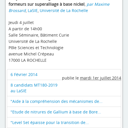
4evLab
formeurs sur superalliage à base nickel
,
par Maxime
Brossard
,
LaSIE
,
Université de La Rochelle
RUPEElab
Jeudi 4 juillet
Expertises
A partir de 14h00
Salle Séminaire, Bâtiment Curie
Master - Doctorat
Université de La Rochelle
Pôle Sciences et Technologie
Annuaire
avenue Michel Crépeau
17000 LA ROCHELLE
Intranet
Actualités
6 Février 2014
publie le
mardi 1er juillet 2014
8 candidats MT180-2019
au LaSIE
"Aide à la compréhension des mécanismes de...
"Etude de nitrures de Gallium à base de Bore...
"Level Set épaisse pour la transition de...