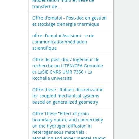
Modélisation multi-échelle de
transfert de...
Offre d’emploi - Post-doc en gestion
et stockage d’énergie thermique
offre d’emploi Assistant - e de
communication/médiation
scientifique
Offre de post-doc / Ingénieur de
recherche au LITEN/CEA Grenoble
et LaSIE CNRS UMR 7356 / La
Rochelle université
Offre thèse : Robust discretization
for coupled mechanical systems
based on generalized geometry
Offre Thèse "Effect of grain
boundary nature and connectivity
on the hydrogen diffusion in
heterogeneous materials :
Modelling and experimental study"