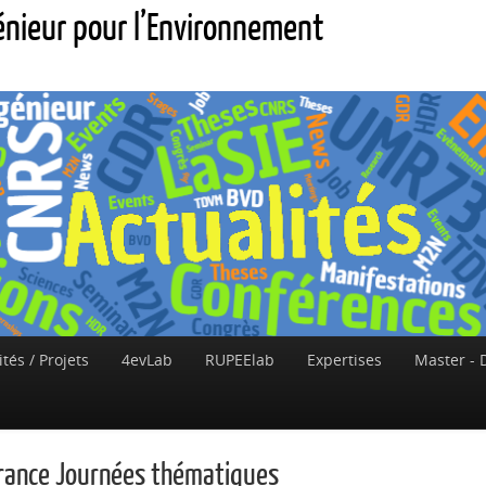
génieur pour l’Environnement
ités / Projets
4evLab
RUPEElab
Expertises
Master - 
France Journées thématiques