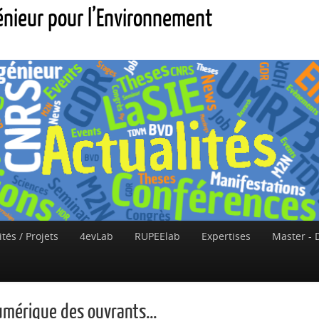
génieur pour l’Environnement
ités / Projets
4evLab
RUPEElab
Expertises
Master - 
mérique des ouvrants...