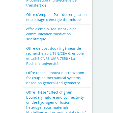
Modélisation multi-échelle de
transfert de...
Offre d’emploi - Post-doc en gestion
et stockage d’énergie thermique
offre d’emploi Assistant - e de
communication/médiation
scientifique
Offre de post-doc / Ingénieur de
recherche au LITEN/CEA Grenoble
et LaSIE CNRS UMR 7356 / La
Rochelle université
Offre thèse : Robust discretization
for coupled mechanical systems
based on generalized geometry
Offre Thèse "Effect of grain
boundary nature and connectivity
on the hydrogen diffusion in
heterogeneous materials :
Modelling and experimental study"