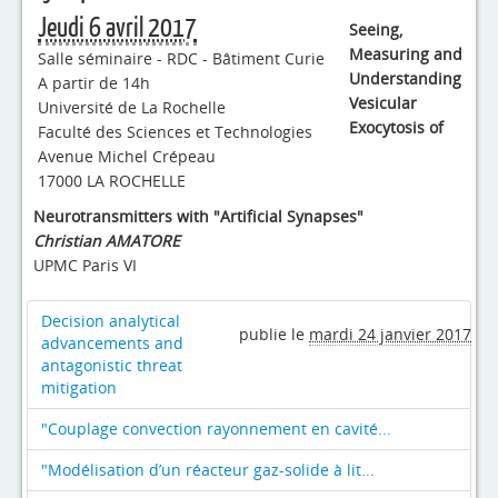
4evLab
Jeudi 6 avril 2017
Seeing,
RUPEElab
Measuring and
Salle séminaire - RDC - Bâtiment Curie
Understanding
A partir de 14h
Expertises
Vesicular
Université de La Rochelle
Exocytosis of
Faculté des Sciences et Technologies
Master - Doctorat
Avenue Michel Crépeau
17000 LA ROCHELLE
Annuaire
Neurotransmitters with "Artificial Synapses"
Intranet
Christian AMATORE
UPMC Paris VI
Actualités
Decision analytical
publie le
mardi 24 janvier 2017
advancements and
antagonistic threat
mitigation
"Couplage convection rayonnement en cavité...
"Modélisation d’un réacteur gaz-solide à lit...