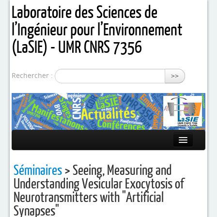
Laboratoire des Sciences de
l’Ingénieur pour l’Environnement
(LaSIE) - UMR CNRS 7356
Rechercher :
>>
Présentation
Séminaires
> Seeing, Measuring and
Equipes de recherche
Understanding Vesicular Exocytosis of
Neurotransmitters with "Artificial
Activités / Projets
Synapses"