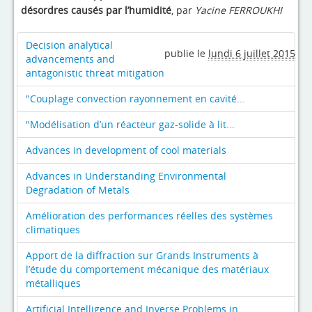
4evLab
désordres causés par l’humidité
, par
Yacine FERROUKHI
RUPEElab
Decision analytical
publie le
lundi 6 juillet 2015
advancements and
Expertises
antagonistic threat mitigation
Master - Doctorat
"Couplage convection rayonnement en cavité...
Annuaire
"Modélisation d’un réacteur gaz-solide à lit...
Intranet
Advances in development of cool materials
Advances in Understanding Environmental
Actualités
Degradation of Metals
Amélioration des performances réelles des systèmes
climatiques
Apport de la diffraction sur Grands Instruments à
l’étude du comportement mécanique des matériaux
métalliques
Artificial Intelligence and Inverse Problems in