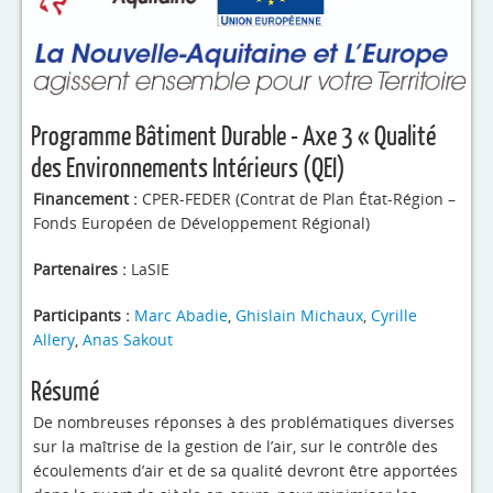
4evLab
RUPEElab
Expertises
Programme Bâtiment Durable - Axe 3 « Qualité
Master - Doctorat
des Environnements Intérieurs (QEI)
Annuaire
Financement :
CPER-FEDER (Contrat de Plan État-Région –
Fonds Européen de Développement Régional)
Intranet
Partenaires :
LaSIE
Actualités
Participants :
Marc Abadie
,
Ghislain Michaux
,
Cyrille
Allery
,
Anas Sakout
Résumé
De nombreuses réponses à des problématiques diverses
sur la maîtrise de la gestion de l’air, sur le contrôle des
écoulements d’air et de sa qualité devront être apportées