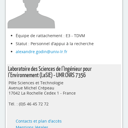
4evLab
RUPEElab
Expertises
Équipe de rattachement : E3 - TDVM
Master - Doctorat
Statut : Personnel d’appui à la recherche
Annuaire
alexandre.godin@univ-lr.fr
Intranet
Laboratoire des Sciences de l’Ingénieur pour
Actualités
l’Environnement (LaSIE) - UMR CNRS 7356
Pôle Sciences et Technologie
Avenue Michel Crépeau
17042 La Rochelle Cedex 1 - France
Tél. : (0)5 46 45 72 72
Contacts et plan d’accès
Mentions légales