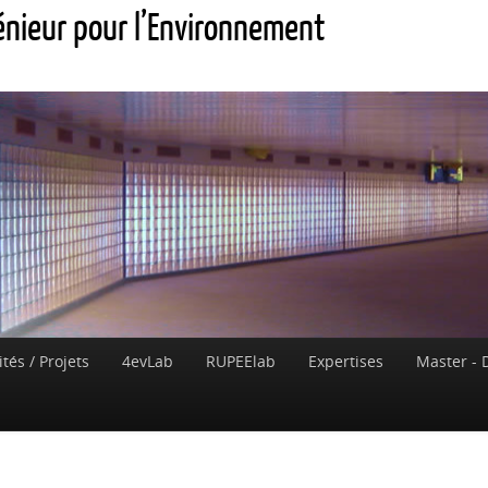
génieur pour l’Environnement
ités / Projets
4evLab
RUPEElab
Expertises
Master - 