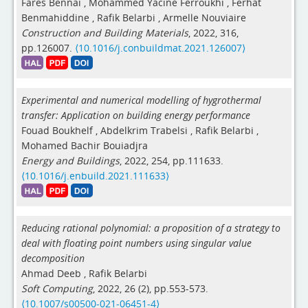
Fares Bennai
,
Mohammed Yacine Ferroukhi
,
Ferhat
Benmahiddine
,
Rafik Belarbi
,
Armelle Nouviaire
Construction and Building Materials
, 2022, 316,
pp.126007.
⟨10.1016/j.conbuildmat.2021.126007⟩
Experimental and numerical modelling of hygrothermal
transfer: Application on building energy performance
Fouad Boukhelf
,
Abdelkrim Trabelsi
,
Rafik Belarbi
,
Mohamed Bachir Bouiadjra
Energy and Buildings
, 2022, 254, pp.111633.
⟨10.1016/j.enbuild.2021.111633⟩
Reducing rational polynomial: a proposition of a strategy to
deal with floating point numbers using singular value
decomposition
Ahmad Deeb
,
Rafik Belarbi
Soft Computing
, 2022, 26 (2), pp.553-573.
⟨10.1007/s00500-021-06451-4⟩