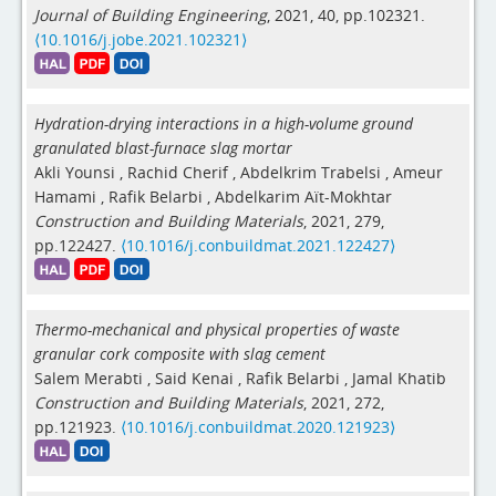
Journal of Building Engineering
, 2021, 40, pp.102321.
⟨10.1016/j.jobe.2021.102321⟩
Hydration-drying interactions in a high-volume ground
granulated blast-furnace slag mortar
Akli Younsi
,
Rachid Cherif
,
Abdelkrim Trabelsi
,
Ameur
Hamami
,
Rafik Belarbi
,
Abdelkarim Aït-Mokhtar
Construction and Building Materials
, 2021, 279,
pp.122427.
⟨10.1016/j.conbuildmat.2021.122427⟩
Thermo-mechanical and physical properties of waste
granular cork composite with slag cement
Salem Merabti
,
Said Kenai
,
Rafik Belarbi
,
Jamal Khatib
Construction and Building Materials
, 2021, 272,
pp.121923.
⟨10.1016/j.conbuildmat.2020.121923⟩