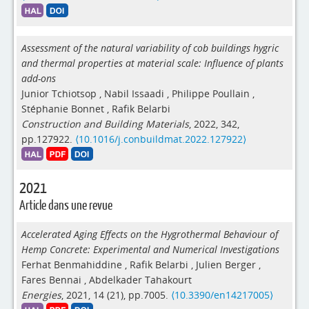
Assessment of the natural variability of cob buildings hygric
and thermal properties at material scale: Influence of plants
add-ons
Junior Tchiotsop
,
Nabil Issaadi
,
Philippe Poullain
,
Stéphanie Bonnet
,
Rafik Belarbi
Construction and Building Materials
, 2022, 342,
pp.127922.
⟨10.1016/j.conbuildmat.2022.127922⟩
2021
Article dans une revue
Accelerated Aging Effects on the Hygrothermal Behaviour of
Hemp Concrete: Experimental and Numerical Investigations
Ferhat Benmahiddine
,
Rafik Belarbi
,
Julien Berger
,
Fares Bennai
,
Abdelkader Tahakourt
Energies
, 2021, 14 (21), pp.7005.
⟨10.3390/en14217005⟩