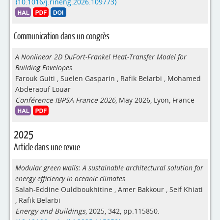
⟨10.1016/j.rineng.2026.109773⟩
Communication dans un congrès
A Nonlinear 2D DuFort-Frankel Heat-Transfer Model for
Building Envelopes
Farouk Guiti
,
Suelen Gasparin
,
Rafik Belarbi
,
Mohamed
Abderaouf Louar
Conférence IBPSA France 2026
, May 2026, Lyon, France
2025
Article dans une revue
Modular green walls: A sustainable architectural solution for
energy efficiency in oceanic climates
Salah-Eddine Ouldboukhitine
,
Amer Bakkour
,
Seif Khiati
,
Rafik Belarbi
Energy and Buildings
, 2025, 342, pp.115850.