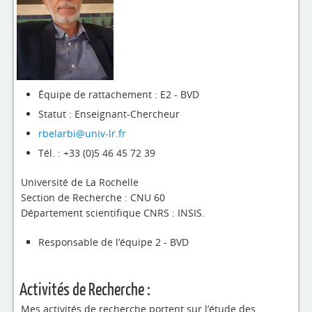
4evLab
RUPEElab
Expertises
Master - Doctorat
Équipe de rattachement : E2 - BVD
Statut : Enseignant-Chercheur
Annuaire
rbelarbi@univ-lr.fr
Intranet
Tél. : +33 (0)5 46 45 72 39
Actualités
Université de La Rochelle
Section de Recherche : CNU 60
Département scientifique CNRS : INSIS.
Responsable de l’équipe 2 - BVD
Activités de Recherche :
Mes activités de recherche portent sur l’étude des