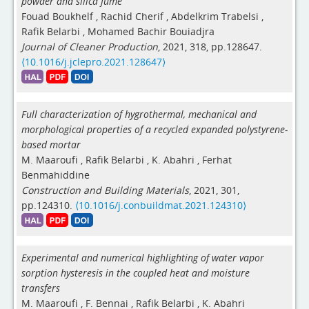
powder and silica fume
Fouad Boukhelf
,
Rachid Cherif
,
Abdelkrim Trabelsi
,
Rafik Belarbi
,
Mohamed Bachir Bouiadjra
Journal of Cleaner Production
, 2021, 318, pp.128647.
⟨10.1016/j.jclepro.2021.128647⟩
Full characterization of hygrothermal, mechanical and
morphological properties of a recycled expanded polystyrene-
based mortar
M. Maaroufi
,
Rafik Belarbi
,
K. Abahri
,
Ferhat
Benmahiddine
Construction and Building Materials
, 2021, 301,
pp.124310.
⟨10.1016/j.conbuildmat.2021.124310⟩
Experimental and numerical highlighting of water vapor
sorption hysteresis in the coupled heat and moisture
transfers
M. Maaroufi
,
F. Bennai
,
Rafik Belarbi
,
K. Abahri