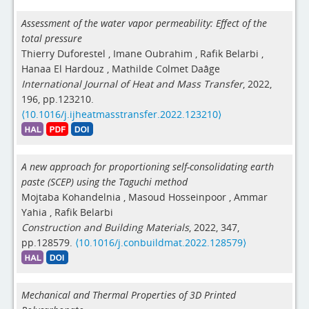
Assessment of the water vapor permeability: Effect of the
total pressure
Thierry Duforestel
,
Imane Oubrahim
,
Rafik Belarbi
,
Hanaa El Hardouz
,
Mathilde Colmet Daâge
International Journal of Heat and Mass Transfer
, 2022,
196, pp.123210.
⟨10.1016/j.ijheatmasstransfer.2022.123210⟩
A new approach for proportioning self-consolidating earth
paste (SCEP) using the Taguchi method
Mojtaba Kohandelnia
,
Masoud Hosseinpoor
,
Ammar
Yahia
,
Rafik Belarbi
Construction and Building Materials
, 2022, 347,
pp.128579.
⟨10.1016/j.conbuildmat.2022.128579⟩
Mechanical and Thermal Properties of 3D Printed