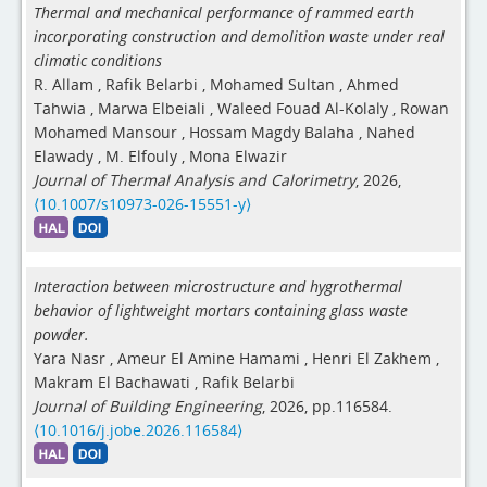
Thermal and mechanical performance of rammed earth
incorporating construction and demolition waste under real
climatic conditions
R. Allam
,
Rafik Belarbi
,
Mohamed Sultan
,
Ahmed
Tahwia
,
Marwa Elbeiali
,
Waleed Fouad Al-Kolaly
,
Rowan
Mohamed Mansour
,
Hossam Magdy Balaha
,
Nahed
Elawady
,
M. Elfouly
,
Mona Elwazir
Journal of Thermal Analysis and Calorimetry
, 2026,
⟨10.1007/s10973-026-15551-y⟩
Interaction between microstructure and hygrothermal
behavior of lightweight mortars containing glass waste
powder.
Yara Nasr
,
Ameur El Amine Hamami
,
Henri El Zakhem
,
Makram El Bachawati
,
Rafik Belarbi
Journal of Building Engineering
, 2026, pp.116584.
⟨10.1016/j.jobe.2026.116584⟩