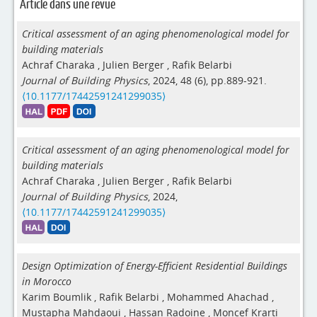
Article dans une revue
Critical assessment of an aging phenomenological model for
building materials
Achraf Charaka
,
Julien Berger
,
Rafik Belarbi
Journal of Building Physics
, 2024, 48 (6), pp.889-921.
⟨10.1177/17442591241299035⟩
Critical assessment of an aging phenomenological model for
building materials
Achraf Charaka
,
Julien Berger
,
Rafik Belarbi
Journal of Building Physics
, 2024,
⟨10.1177/17442591241299035⟩
Design Optimization of Energy-Efficient Residential Buildings
in Morocco
Karim Boumlik
,
Rafik Belarbi
,
Mohammed Ahachad
,
Mustapha Mahdaoui
,
Hassan Radoine
,
Moncef Krarti