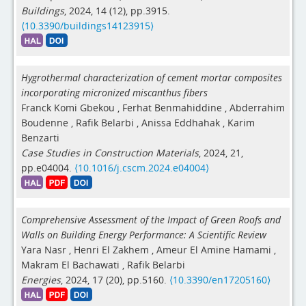
Buildings
, 2024, 14 (12), pp.3915.
⟨10.3390/buildings14123915⟩
Hygrothermal characterization of cement mortar composites
incorporating micronized miscanthus fibers
Franck Komi Gbekou
,
Ferhat Benmahiddine
,
Abderrahim
Boudenne
,
Rafik Belarbi
,
Anissa Eddhahak
,
Karim
Benzarti
Case Studies in Construction Materials
, 2024, 21,
pp.e04004.
⟨10.1016/j.cscm.2024.e04004⟩
Comprehensive Assessment of the Impact of Green Roofs and
Walls on Building Energy Performance: A Scientific Review
Yara Nasr
,
Henri El Zakhem
,
Ameur El Amine Hamami
,
Makram El Bachawati
,
Rafik Belarbi
Energies
, 2024, 17 (20), pp.5160.
⟨10.3390/en17205160⟩