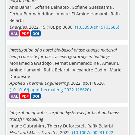
Polycarbonate
Anis Bahar
,
Sofiane Belhabib
,
Sofiane Guessasma
,
Ferhat Benmahiddine
,
Ameur El Amine Hamami
,
Rafik
Belarbi
Energies
, 2022, 15 (10), pp.3686.
⟨10.3390/en15103686⟩
Investigation of a novel bio-based phase change material
hemp concrete for passive energy storage in buildings
Mohamed Sawadogo
,
Ferhat Benmahiddine
,
Ameur El
Amine Hamami
,
Rafik Belarbi
,
Alexandre Godin
,
Marie
Duquesne
Applied Thermal Engineering
, 2022, pp.118620.
⟨10.1016/j.applthermaleng.2022.118620⟩
Integration of water sorption hysteresis for heat and mass
transfer modeling
Imane Oubrahim
,
Thierry Duforestel
,
Rafik Belarbi
Heat and Mass Transfer
, 2022,
⟨10.1007/s00231-022-