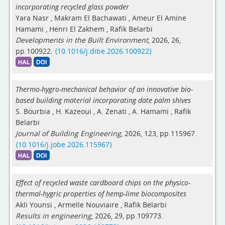
incorporating recycled glass powder
Yara Nasr
,
Makram El Bachawati
,
Ameur El Amine
Hamami
,
Henri El Zakhem
,
Rafik Belarbi
Developments in the Built Environment
, 2026, 26,
pp.100922.
⟨10.1016/j.dibe.2026.100922⟩
Thermo-hygro-mechanical behavior of an innovative bio-
based building material incorporating date palm shives
S. Bourbia
,
H. Kazeoui
,
A. Zenati
,
A. Hamami
,
Rafik
Belarbi
Journal of Building Engineering
, 2026, 123, pp.115967.
⟨10.1016/j.jobe.2026.115967⟩
Effect of recycled waste cardboard chips on the physico-
thermal-hygric properties of hemp-lime biocomposites
Akli Younsi
,
Armelle Nouviaire
,
Rafik Belarbi
Results in engineering
, 2026, 29, pp.109773.