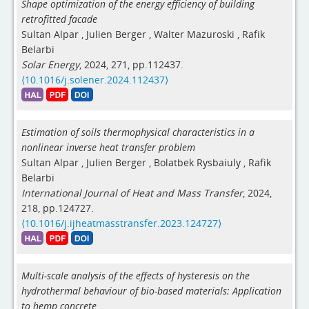
Shape optimization of the energy efficiency of building
retrofitted facade
Sultan Alpar
,
Julien Berger
,
Walter Mazuroski
,
Rafik
Belarbi
Solar Energy
, 2024, 271, pp.112437.
⟨10.1016/j.solener.2024.112437⟩
Estimation of soils thermophysical characteristics in a
nonlinear inverse heat transfer problem
Sultan Alpar
,
Julien Berger
,
Bolatbek Rysbaiuly
,
Rafik
Belarbi
International Journal of Heat and Mass Transfer
, 2024,
218, pp.124727.
⟨10.1016/j.ijheatmasstransfer.2023.124727⟩
Multi-scale analysis of the effects of hysteresis on the
hydrothermal behaviour of bio-based materials: Application
to hemp concrete