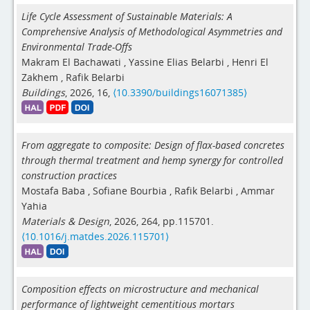
Life Cycle Assessment of Sustainable Materials: A
Comprehensive Analysis of Methodological Asymmetries and
Environmental Trade-Offs
Makram El Bachawati
,
Yassine Elias Belarbi
,
Henri El
Zakhem
,
Rafik Belarbi
Buildings
, 2026, 16,
⟨10.3390/buildings16071385⟩
From aggregate to composite: Design of flax-based concretes
through thermal treatment and hemp synergy for controlled
construction practices
Mostafa Baba
,
Sofiane Bourbia
,
Rafik Belarbi
,
Ammar
Yahia
Materials & Design
, 2026, 264, pp.115701.
⟨10.1016/j.matdes.2026.115701⟩
Composition effects on microstructure and mechanical
performance of lightweight cementitious mortars