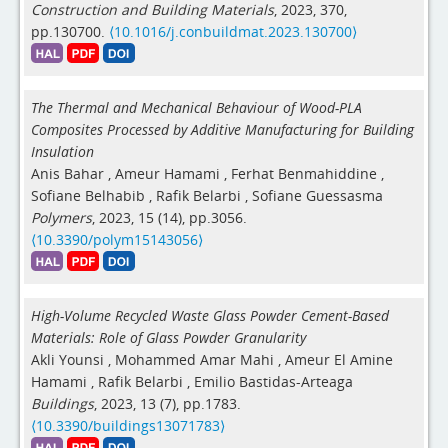
Construction and Building Materials
, 2023, 370,
pp.130700.
⟨10.1016/j.conbuildmat.2023.130700⟩
The Thermal and Mechanical Behaviour of Wood-PLA
Composites Processed by Additive Manufacturing for Building
Insulation
Anis Bahar
,
Ameur Hamami
,
Ferhat Benmahiddine
,
Sofiane Belhabib
,
Rafik Belarbi
,
Sofiane Guessasma
Polymers
, 2023, 15 (14), pp.3056.
⟨10.3390/polym15143056⟩
High-Volume Recycled Waste Glass Powder Cement-Based
Materials: Role of Glass Powder Granularity
Akli Younsi
,
Mohammed Amar Mahi
,
Ameur El Amine
Hamami
,
Rafik Belarbi
,
Emilio Bastidas-Arteaga
Buildings
, 2023, 13 (7), pp.1783.
⟨10.3390/buildings13071783⟩