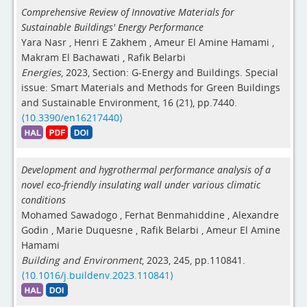
Comprehensive Review of Innovative Materials for
Sustainable Buildings' Energy Performance
Yara Nasr
,
Henri E Zakhem
,
Ameur El Amine Hamami
,
Makram El Bachawati
,
Rafik Belarbi
Energies
, 2023, Section: G-Energy and Buildings. Special
issue: Smart Materials and Methods for Green Buildings
and Sustainable Environment, 16 (21), pp.7440.
⟨10.3390/en16217440⟩
Development and hygrothermal performance analysis of a
novel eco-friendly insulating wall under various climatic
conditions
Mohamed Sawadogo
,
Ferhat Benmahiddine
,
Alexandre
Godin
,
Marie Duquesne
,
Rafik Belarbi
,
Ameur El Amine
Hamami
Building and Environment
, 2023, 245, pp.110841.
⟨10.1016/j.buildenv.2023.110841⟩