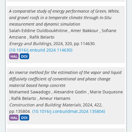
A comparative study of energy performance of Green, White,
and gravel roofs in a temperate climate through In-Situ
measurement and dynamic simulation
Salah-Eddine Ouldboukhitine
,
Amer Bakkour
,
Sofiane
Amziane
,
Rafik Belarbi
Energy and Buildings
, 2024, 320, pp.114630.
⟨10.1016/j.enbuild.2024.114630⟩
An inverse method for the estimation of the vapor and liquid
diffusivity coefficient of conventional and phase change
material based hemp concrete
Mohamed Sawadogo
,
Alexandre Godin
,
Marie Duquesne
,
Rafik Belarbi
,
Ameur Hamami
Construction and Building Materials
, 2024, 422,
pp.135804.
⟨10.1016/j.conbuildmat.2024.135804⟩