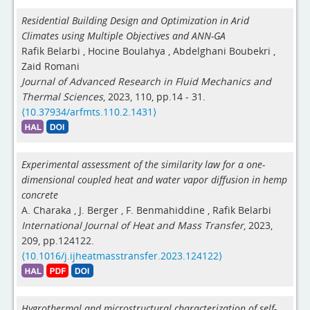
Residential Building Design and Optimization in Arid
Climates using Multiple Objectives and ANN-GA
Rafik Belarbi
,
Hocine Boulahya
,
Abdelghani Boubekri
,
Zaid Romani
Journal of Advanced Research in Fluid Mechanics and
Thermal Sciences
, 2023, 110, pp.14 - 31.
⟨10.37934/arfmts.110.2.1431⟩
Experimental assessment of the similarity law for a one-
dimensional coupled heat and water vapor diffusion in hemp
concrete
A. Charaka
,
J. Berger
,
F. Benmahiddine
,
Rafik Belarbi
International Journal of Heat and Mass Transfer
, 2023,
209, pp.124122.
⟨10.1016/j.ijheatmasstransfer.2023.124122⟩
Hygrothermal and microstructural characterization of self-