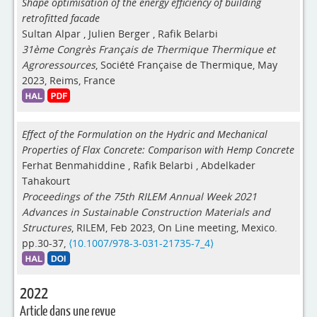
Shape optimisation of the energy efficiency of building
retrofitted facade
Sultan Alpar
,
Julien Berger
,
Rafik Belarbi
31ème Congrès Français de Thermique Thermique et
Agroressources
, Société Française de Thermique, May
2023, Reims, France
Effect of the Formulation on the Hydric and Mechanical
Properties of Flax Concrete: Comparison with Hemp Concrete
Ferhat Benmahiddine
,
Rafik Belarbi
,
Abdelkader
Tahakourt
Proceedings of the 75th RILEM Annual Week 2021
Advances in Sustainable Construction Materials and
Structures
, RILEM, Feb 2023, On Line meeting, Mexico.
pp.30-37,
⟨10.1007/978-3-031-21735-7_4⟩
2022
Article dans une revue