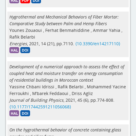
Hygrothermal and Mechanical Behaviors of Fiber Mortar:
Comparative Study between Palm and Hemp Fibers
Younes Zouaoui
,
Ferhat Benmahiddine
,
Ammar Yahia
,
Rafik Belarbi
Energies
, 2021, 14 (21), pp.7110.
⟨10.3390/en14217110⟩
Development of a numerical approach to assess the effect of
coupled heat and moisture transfer on energy consumption
of residential buildings in Moroccan context
Yassine Chbani Idrissi
,
Rafik Belarbi
,
Mohammed Yacine
Ferroukhi
,
M’barek Feddaoui
,
Driss Agliz
Journal of Building Physics
, 2021, 45 (6), pp.774-808.
⟨10.1177/17442591211056068⟩
On the hygrothermal behavior of concrete containing glass