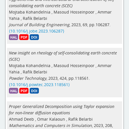
consolidating earth concrete (SCEC)
Mojtaba Kohandelnia
,
Masoud Hosseinpoor
,
Ammar
Yahia
,
Rafik Belarbi
Journal of Building Engineering
, 2023, 69, pp.106287.
⟨10.1016/j.jobe.2023.106287⟩
New insight on rheology of self-consolidating earth concrete
(SCEC)
Mojtaba Kohandelnia
,
Masoud Hosseinpoor
,
Ammar
Yahia
,
Rafik Belarbi
Powder Technology
, 2023, 424, pp.118561.
⟨10.1016/j.powtec.2023.118561⟩
Proper Generalized Decomposition using Taylor expansion
for non-linear diffusion equations
Ahmad Deeb
,
Omar Kalaoun
,
Rafik Belarbi
Mathematics and Computers in Simulation
, 2023, 208,