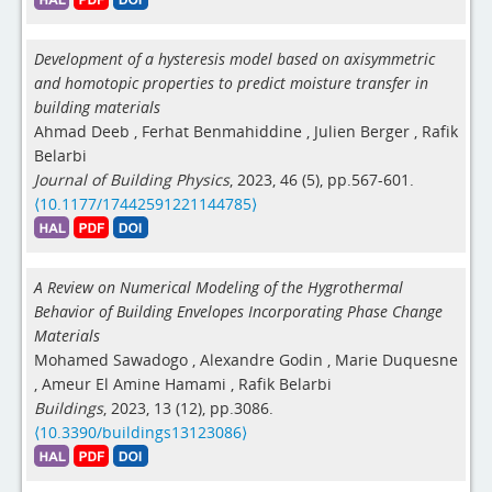
Development of a hysteresis model based on axisymmetric
and homotopic properties to predict moisture transfer in
building materials
Ahmad Deeb
,
Ferhat Benmahiddine
,
Julien Berger
,
Rafik
Belarbi
Journal of Building Physics
, 2023, 46 (5), pp.567-601.
⟨10.1177/17442591221144785⟩
A Review on Numerical Modeling of the Hygrothermal
Behavior of Building Envelopes Incorporating Phase Change
Materials
Mohamed Sawadogo
,
Alexandre Godin
,
Marie Duquesne
,
Ameur El Amine Hamami
,
Rafik Belarbi
Buildings
, 2023, 13 (12), pp.3086.
⟨10.3390/buildings13123086⟩