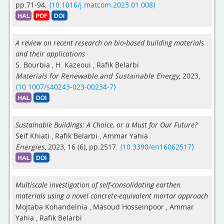
pp.71-94.
⟨10.1016/j.matcom.2023.01.008⟩
A review on recent research on bio-based building materials
and their applications
S. Bourbia
,
H. Kazeoui
,
Rafik Belarbi
Materials for Renewable and Sustainable Energy
, 2023,
⟨10.1007/s40243-023-00234-7⟩
Sustainable Buildings: A Choice, or a Must for Our Future?
Seif Khiati
,
Rafik Belarbi
,
Ammar Yahia
Energies
, 2023, 16 (6), pp.2517.
⟨10.3390/en16062517⟩
Multiscale investigation of self-consolidating earthen
materials using a novel concrete-equivalent mortar approach
Mojtaba Kohandelnia
,
Masoud Hosseinpoor
,
Ammar
Yahia
,
Rafik Belarbi