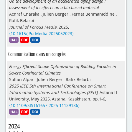
On the development of an accelerated aging design :
assessment of its effects on a bio-based material
Achraf Charaka
,
Julien Berger
,
Ferhat Benmahiddine
,
Rafik Belarbi
Journal of Porous Media
, 2025,
⟨10.1615/JPorMedia.2025052023⟩
Communication dans un congrès
Energy Efficient Shape Optimization of Building Facades in
Severe Continental Climates
Sultan Alpar
,
Julien Berger
,
Rafik Belarbi
2025 IEEE 5th International Conference on Smart
Information Systems and Technologies (SIST)
, Astana IT
University, May 2025, Astana, Kazakhstan. pp.1-6,
⟨10.1109/SIST61657.2025.11139186⟩
2024