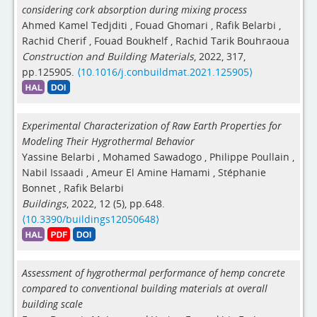
considering cork absorption during mixing process
Ahmed Kamel Tedjditi
,
Fouad Ghomari
,
Rafik Belarbi
,
Rachid Cherif
,
Fouad Boukhelf
,
Rachid Tarik Bouhraoua
Construction and Building Materials
, 2022, 317,
pp.125905.
⟨10.1016/j.conbuildmat.2021.125905⟩
Experimental Characterization of Raw Earth Properties for
Modeling Their Hygrothermal Behavior
Yassine Belarbi
,
Mohamed Sawadogo
,
Philippe Poullain
,
Nabil Issaadi
,
Ameur El Amine Hamami
,
Stéphanie
Bonnet
,
Rafik Belarbi
Buildings
, 2022, 12 (5), pp.648.
⟨10.3390/buildings12050648⟩
Assessment of hygrothermal performance of hemp concrete
compared to conventional building materials at overall
building scale