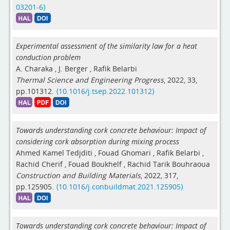
03201-6⟩
Experimental assessment of the similarity law for a heat
conduction problem
A. Charaka
,
J. Berger
,
Rafik Belarbi
Thermal Science and Engineering Progress
, 2022, 33,
pp.101312.
⟨10.1016/j.tsep.2022.101312⟩
Towards understanding cork concrete behaviour: Impact of
considering cork absorption during mixing process
Ahmed Kamel Tedjditi
,
Fouad Ghomari
,
Rafik Belarbi
,
Rachid Cherif
,
Fouad Boukhelf
,
Rachid Tarik Bouhraoua
Construction and Building Materials
, 2022, 317,
pp.125905.
⟨10.1016/j.conbuildmat.2021.125905⟩
Towards understanding cork concrete behaviour: Impact of