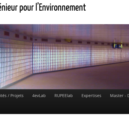
génieur pour l’Environnement
ités / Projets
4evLab
RUPEElab
Expertises
Master - 