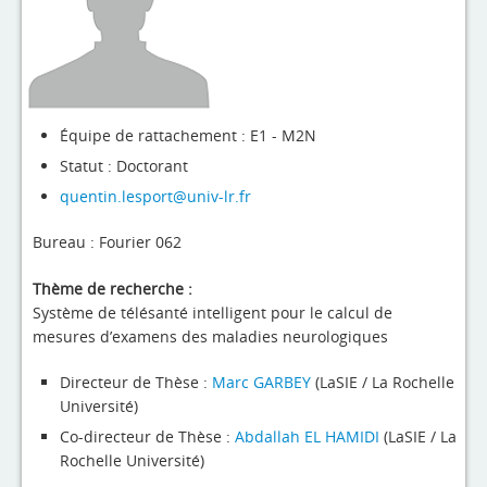
4evLab
RUPEElab
Expertises
Équipe de rattachement : E1 - M2N
Master - Doctorat
Statut : Doctorant
Annuaire
quentin.lesport@univ-lr.fr
Intranet
Bureau : Fourier 062
Actualités
Thème de recherche :
Système de télésanté intelligent pour le calcul de
mesures d’examens des maladies neurologiques
Directeur de Thèse :
Marc GARBEY
(LaSIE / La Rochelle
Université)
Co-directeur de Thèse :
Abdallah EL HAMIDI
(LaSIE / La
Rochelle Université)