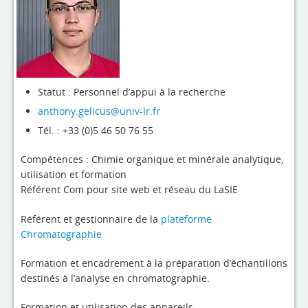
4evLab
RUPEElab
Expertises
Master - Doctorat
Statut : Personnel d’appui à la recherche
anthony.gelicus@univ-lr.fr
Annuaire
Tél. : +33 (0)5 46 50 76 55
Intranet
Compétences : Chimie organique et minérale analytique,
Actualités
utilisation et formation
Référent Com pour site web et réseau du LaSIE
Référent et gestionnaire de la
plateforme
Chromatographie
Formation et encadrement à la préparation d’échantillons
destinés à l’analyse en chromatographie.
Formation et utilisation des appareils