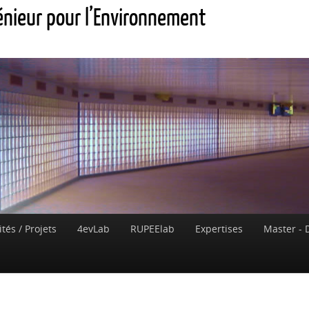
génieur pour l’Environnement
ités / Projets
4evLab
RUPEElab
Expertises
Master - 