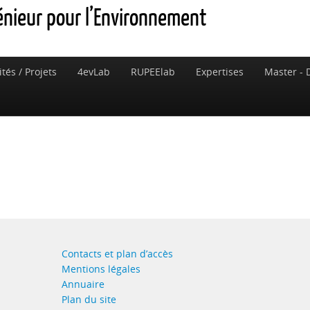
génieur pour l’Environnement
ités / Projets
4evLab
RUPEElab
Expertises
Master - 
Contacts et plan d’accès
Mentions légales
Annuaire
Plan du site