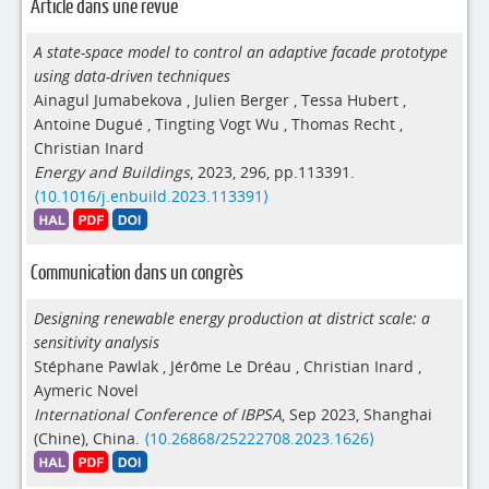
Article dans une revue
A state-space model to control an adaptive facade prototype
using data-driven techniques
Ainagul Jumabekova
,
Julien Berger
,
Tessa Hubert
,
Antoine Dugué
,
Tingting Vogt Wu
,
Thomas Recht
,
Christian Inard
Energy and Buildings
, 2023, 296, pp.113391.
⟨10.1016/j.enbuild.2023.113391⟩
Communication dans un congrès
Designing renewable energy production at district scale: a
sensitivity analysis
Stéphane Pawlak
,
Jérôme Le Dréau
,
Christian Inard
,
Aymeric Novel
International Conference of IBPSA
, Sep 2023, Shanghai
(Chine), China.
⟨10.26868/25222708.2023.1626⟩