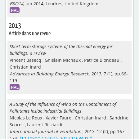
BSO14
, Jun 2014, Londres, United Kingdom
2013
Article dans une revue
Short term storage systems of the thermal energy for
buildings: a review
Vincent Basecq
,
Ghislain Michaux
,
Patrice Blondeau
,
Christian Inard
Advances in Building Energy Research
, 2013, 7 (1), pp.66-
119
A Study of the Influence of Wind on the Containment of
Pollutants inside Industrial Buildings
Nicolas Le Roux
,
Xavier Faure
,
Christian Inard
,
Sandrine
Soares
,
Laurent Ricciardi
International journal of ventilation
, 2013, 12 (2), pp.167-
174.
⟨10.1080/14733315.2013.11684012⟩