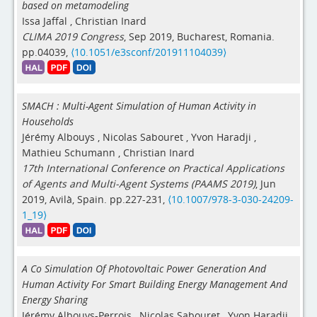
based on metamodeling
Issa Jaffal
,
Christian Inard
CLIMA 2019 Congress
, Sep 2019, Bucharest, Romania.
pp.04039,
⟨10.1051/e3sconf/201911104039⟩
SMACH : Multi-Agent Simulation of Human Activity in
Households
Jérémy Albouys
,
Nicolas Sabouret
,
Yvon Haradji
,
Mathieu Schumann
,
Christian Inard
17th International Conference on Practical Applications
of Agents and Multi-Agent Systems (PAAMS 2019)
, Jun
2019, Avilà, Spain. pp.227-231,
⟨10.1007/978-3-030-24209-
1_19⟩
A Co Simulation Of Photovoltaic Power Generation And
Human Activity For Smart Building Energy Management And
Energy Sharing
Jérémy Albouys-Perrois
,
Nicolas Sabouret
,
Yvon Haradji
,