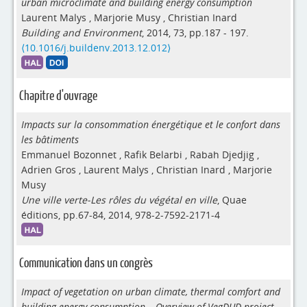
urban microclimate and building energy consumption
Laurent Malys
,
Marjorie Musy
,
Christian Inard
Building and Environment
, 2014, 73, pp.187 - 197.
⟨10.1016/j.buildenv.2013.12.012⟩
Chapitre d'ouvrage
Impacts sur la consommation énergétique et le confort dans
les bâtiments
Emmanuel Bozonnet
,
Rafik Belarbi
,
Rabah Djedjig
,
Adrien Gros
,
Laurent Malys
,
Christian Inard
,
Marjorie
Musy
Une ville verte-Les rôles du végétal en ville
, Quae
éditions, pp.67-84, 2014, 978-2-7592-2171-4
Communication dans un congrès
Impact of vegetation on urban climate, thermal comfort and
building energy consumption – Overview of VegDUD project