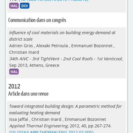
Communication dans un congrès
Influence of cool materials on building energy demand at
district scale
Adrien Gros
,
Alexaki Petroula
,
Emmanuel Bozonnet
,
Christian Inard
34th AIVC - 3rd TightVent - 2nd Cool Roofs - 1st Venticool
,
Sep 2013, Athens, Greece
2012
Article dans une revue
Toward integrated building design: A parametric method for
evaluating heating demand
Issa Jaffal
,
Christian Inard
,
Emmanuel Bozonnet
Applied Thermal Engineering
, 2012, 40, pp.267-274.
⟨10.1016/J.APPLTHERMALENG.2012.02.005⟩