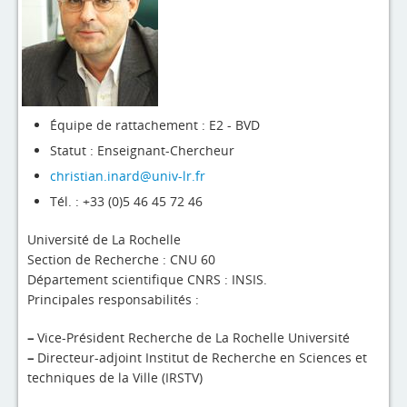
4evLab
RUPEElab
Expertises
Master - Doctorat
Équipe de rattachement : E2 - BVD
Statut : Enseignant-Chercheur
Annuaire
christian.inard@univ-lr.fr
Intranet
Tél. : +33 (0)5 46 45 72 46
Actualités
Université de La Rochelle
Section de Recherche : CNU 60
Département scientifique CNRS : INSIS.
Principales responsabilités :
–
Vice-Président Recherche de La Rochelle Université
–
Directeur-adjoint Institut de Recherche en Sciences et
techniques de la Ville (IRSTV)