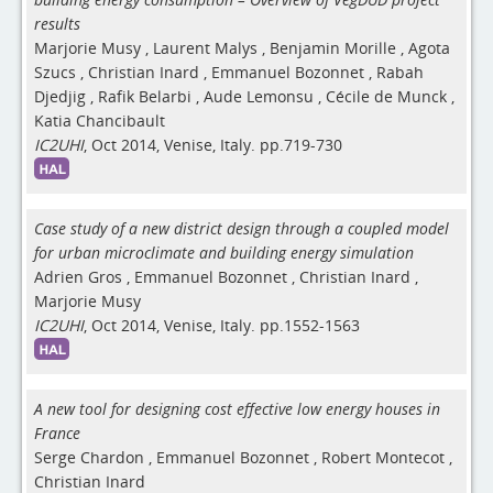
results
Marjorie Musy
,
Laurent Malys
,
Benjamin Morille
,
Agota
Szucs
,
Christian Inard
,
Emmanuel Bozonnet
,
Rabah
Djedjig
,
Rafik Belarbi
,
Aude Lemonsu
,
Cécile de Munck
,
Katia Chancibault
IC2UHI
, Oct 2014, Venise, Italy. pp.719-730
Case study of a new district design through a coupled model
for urban microclimate and building energy simulation
Adrien Gros
,
Emmanuel Bozonnet
,
Christian Inard
,
Marjorie Musy
IC2UHI
, Oct 2014, Venise, Italy. pp.1552-1563
A new tool for designing cost effective low energy houses in
France
Serge Chardon
,
Emmanuel Bozonnet
,
Robert Montecot
,
Christian Inard