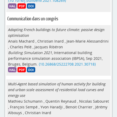
⟨10.1016/j.buildenv.2021.108269⟩
Communication dans un congrès
Adapting French buildings to future climate: passive design
optimisation
Anaïs Machard
,
Christian Inard
,
Jean-Marie Alessandrini
,
Charles Pelé
,
Jacques Ribéron
Building Simulation 2021
, International building
performance simulation association (IBPSA), Sep 2021,
Bruges, Belgium.
⟨10.26868/25222708.2021.30718⟩
Multi-Agent based simulation of human activity for building
and urban scale assessment of residential load curves and
energy use
Mathieu Schumann
,
Quentin Reynaud
,
Nicolas Sabouret
,
François Sempé
,
Yvon Haradji
,
Benoit Charrier
,
Jérémy
Albouys
,
Christian Inard