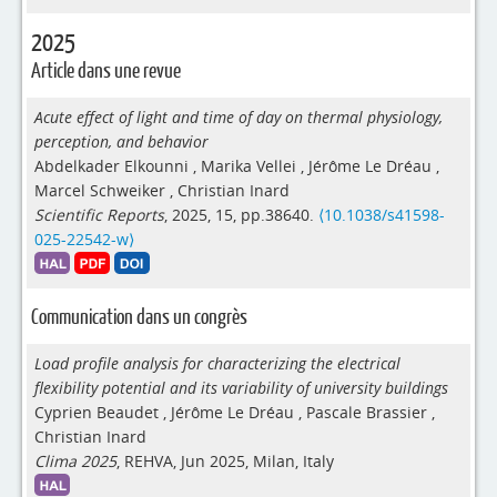
2025
Article dans une revue
Acute effect of light and time of day on thermal physiology,
perception, and behavior
Abdelkader Elkounni
,
Marika Vellei
,
Jérôme Le Dréau
,
Marcel Schweiker
,
Christian Inard
Scientific Reports
, 2025, 15, pp.38640.
⟨10.1038/s41598-
025-22542-w⟩
Communication dans un congrès
Load profile analysis for characterizing the electrical
flexibility potential and its variability of university buildings
Cyprien Beaudet
,
Jérôme Le Dréau
,
Pascale Brassier
,
Christian Inard
Clima 2025
, REHVA, Jun 2025, Milan, Italy