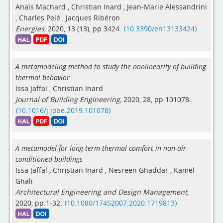
Anaïs Machard
,
Christian Inard
,
Jean-Marie Alessandrini
,
Charles Pelé
,
Jacques Ribéron
Energies
, 2020, 13 (13), pp.3424.
⟨10.3390/en13133424⟩
A metamodeling method to study the nonlinearity of building
thermal behavior
Issa Jaffal
,
Christian Inard
Journal of Building Engineering
, 2020, 28, pp.101078.
⟨10.1016/j.jobe.2019.101078⟩
A metamodel for long-term thermal comfort in non-air-
conditioned buildings
Issa Jaffal
,
Christian Inard
,
Nesreen Ghaddar
,
Kamel
Ghali
Architectural Engineering and Design Management
,
2020, pp.1-32.
⟨10.1080/17452007.2020.1719813⟩