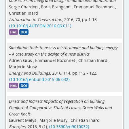
houses: From integrated design to automated optimization
Serge Chardon
,
Boris Brangeon
,
Emmanuel Bozonnet
,
Christian Inard
Automation in Construction
, 2016, 70, pp.1-13.
⟨10.1016/J.AUTCON.2016.06.011⟩
Simulation tools to assess microclimate and building energy
– A case study on the design of a new district
Adrien Gros
,
Emmanuel Bozonnet
,
Christian Inard
,
Marjorie Musy
Energy and Buildings
, 2016, 114, pp.112 - 122.
⟨10.1016/j.enbuild.2015.06.032⟩
Direct and Indirect Impacts of Vegetation on Building
Comfort: A Comparative Study of Lawns, Green Walls and
Green Roofs
Laurent Malys
,
Marjorie Musy
,
Christian Inard
Energies
, 2016, 9 (1),
⟨10.3390/en9010032⟩